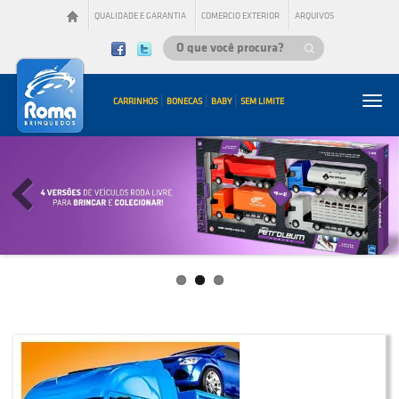
QUALIDADE E GARANTIA
COMERCIO EXTERIOR
ARQUIVOS
|
|
|
Togg
CARRINHOS
BONECAS
BABY
SEM LIMITE
navi